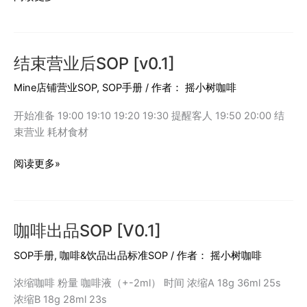
夏
系
列
结束营业后SOP [v0.1]
咖
啡
Mine店铺营业SOP
,
SOP手册
/ 作者：
摇小树咖啡
特
调
开始准备 19:00 19:10 19:20 19:30 提醒客人 19:50 20:00 结
出
束营业 耗材食材
品
SOP
结
阅读更多»
[V0.1]
束
营
业
咖啡出品SOP [V0.1]
后
SOP
SOP手册
,
咖啡&饮品出品标准SOP
/ 作者：
摇小树咖啡
[v0.1]
浓缩咖啡 粉量 咖啡液（+-2ml） 时间 浓缩A 18g 36ml 25s
浓缩B 18g 28ml 23s