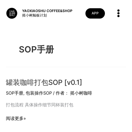
跳
至
YAOXIAOSHU COFFEE&SHOP
APP
摇小树舢板计划
内
容
SOP手册
罐装咖啡打包SOP [v0.1]
SOP手册
,
包装操作SOP
/ 作者：
摇小树咖啡
打包流程 具体操作细节同杯装打包
罐
阅读更多»
装