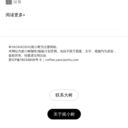
██ 设备
程
[v0.1]
店
阅读更多»
铺
营
业
前
©️YAOXIAOSHU摇小树为注册商标。
SOP
本网站为摇小树咖啡/舢板计划官网。包括不限于图案、文字、视频均为原创，
[v0.1]
版权所有。转载请注明出处
苏ICP备19024806号-5
｜coffee.yaoxiaoshu.com
联系大树
关于摇小树