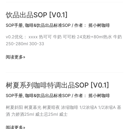
咖
啡
饮品出品SOP [V0.1]
打
包
SOP手册
,
咖啡&饮品出品标准SOP
/ 作者：
摇小树咖啡
SOP
[v0.1]
v0.2优化： xxxx 热可可 牛奶 可可粉 24克粉+80ml热水 牛奶
250-280ml 300-33
饮
阅读更多»
品
出
品
树夏系列咖啡特调出品SOP [V0.1]
SOP
[V0.1]
SOP手册
,
咖啡&饮品出品标准SOP
/ 作者：
摇小树咖啡
树夏斜阳 树夏暮光 树夏暗夜 浓缩咖啡 1/2浓缩A 1/2浓缩A 基
酒 力娇酒25ml 威士忌25ml 威士
树
阅读更多»