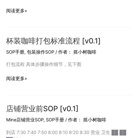
咖
阅读更多»
啡
出
品
杯装咖啡打包标准流程 [v0.1]
SOP
[V0.1]
SOP手册
,
包装操作SOP
/ 作者：
摇小树咖啡
打包流程 具体步骤操作细节，见下图
杯
阅读更多»
装
咖
啡
店铺营业前SOP [v0.1]
打
包
Mine店铺营业SOP
,
SOP手册
/ 作者：
摇小树咖啡
标
准
到店 7:30 7:40 7:50 8:00 8:10 8:20 8:30 营业 卫生 ██ ██
流